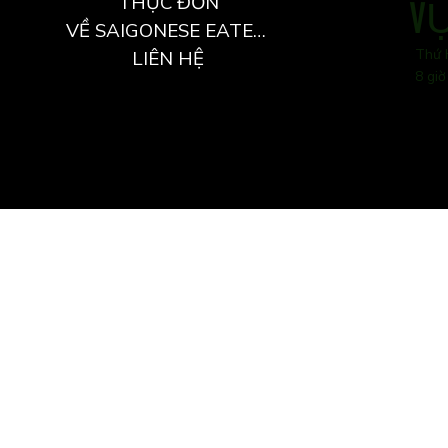
THỰC ĐƠN
V
VỀ SAIGONESE EATERY
Thứ 
LIÊN HỆ
8 giờ