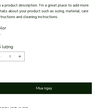
m a product description. I'm a great place to add more
tails about your product such as sizing, material, care
structions and cleaning instructions.
lor
 lượng
Thêm vào giỏ hàng
Mua ngay