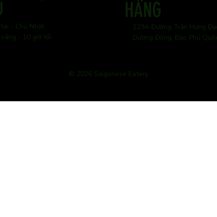
Ụ
HÀNG
Hai - Chủ Nhật
129A Đường Trần Hưng Đạ
 sáng - 10 giờ tối
Dương Đông, Đảo Phú Quố
© 2026 Saigonese Eatery