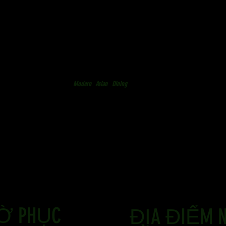
Modern
Asian
Dining
IỜ PHỤC
ĐỊA ĐIỂM 