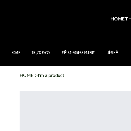
HOME
T
HOME
THỰC ĐƠN
VỀ SAIGONESE EATERY
LIÊN HỆ
HOME
>
I'm a product