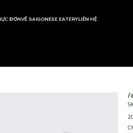
HỰC ĐƠN
VỀ SAIGONESE EATERY
LIÊN HỆ
I'
S
Giá
2
C