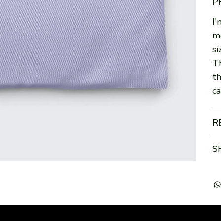
P
I'
mo
si
Th
th
ca
R
S