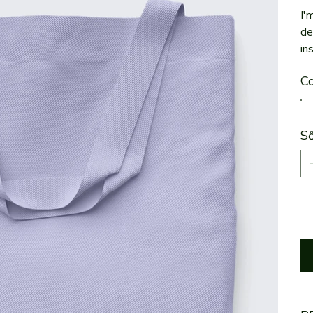
I'
de
in
Co
Số