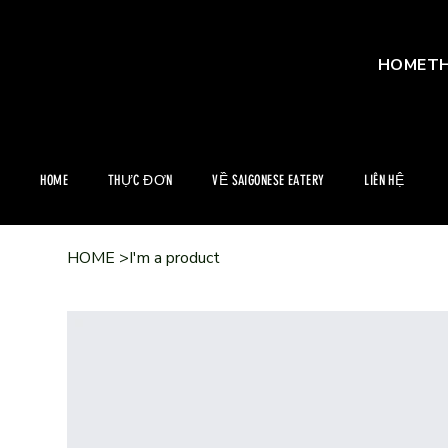
HOME
T
HOME
THỰC ĐƠN
VỀ SAIGONESE EATERY
LIÊN HỆ
HOME
>
I'm a product