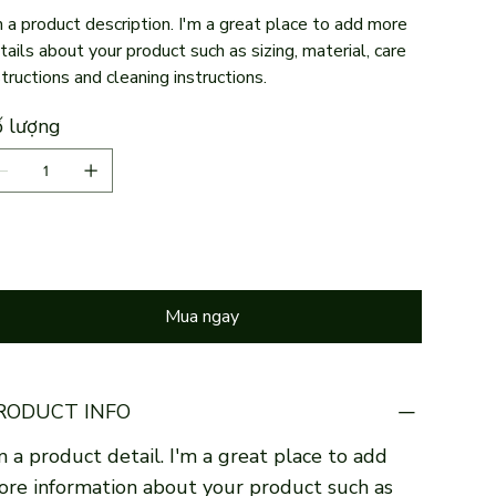
m a product description. I'm a great place to add more
tails about your product such as sizing, material, care
structions and cleaning instructions.
 lượng
Thêm vào giỏ hàng
Mua ngay
RODUCT INFO
m a product detail. I'm a great place to add
re information about your product such as