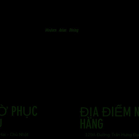
Modern
Asian
Dining
IỜ PHỤC
ĐỊA ĐIỂM 
Ụ
HÀNG
Hai - Chủ Nhật
129A Đường Trần Hưng Đạ