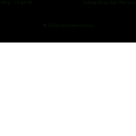
 sáng - 10 giờ tối
Dương Đông, Đảo Phú Quố
© 2026 Saigonese Eatery