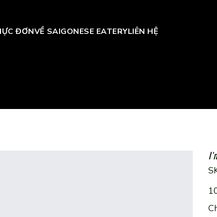
HỰC ĐƠN
VỀ SAIGONESE EATERY
LIÊN HỆ
I'
S
Giá
1
gốc
C