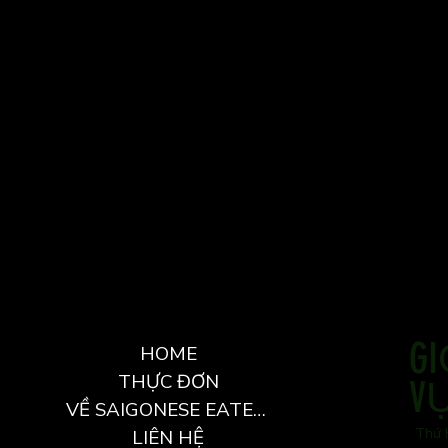
G
HOME
THỰC ĐƠN
V
VỀ SAIGONESE EATERY
Thứ 
LIÊN HỆ