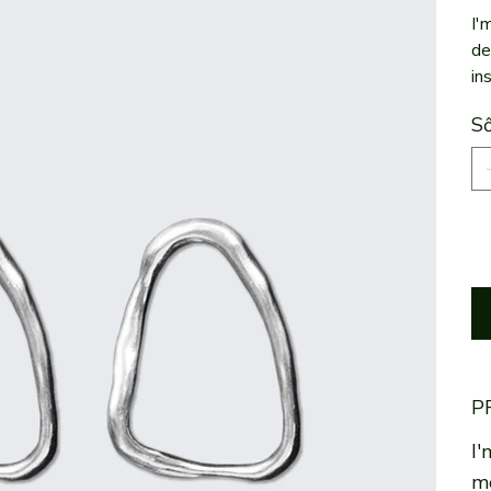
I'
de
in
Số
P
I'
mo